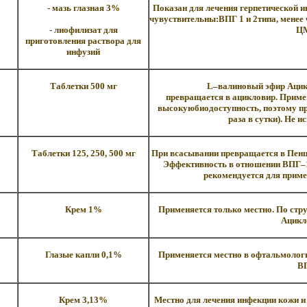
- мазь глазная 3%
Показан для лечения герпетической и
чувуствительны:ВПГ 1 и 2типа, менее ч
- лиофилизат для
Ц
приготовления раствора для
инфузий
Таблетки 500 мг
L–валиновый эфир Ацик
превращается в ацикловир. Примен
высокуюбиодоступность, поэтому пр
раза в сутки). Не и
Таблетки 125, 250, 500 мг
При всасывании превращается в Пенц
Эффективность в отношении ВПГ–1, 
рекомендуется для приме
Крем 1%
Применяется только местно. По стру
Ацикл
Глазые капли 0,1%
Применяется местно в офтальмолог
В
Крем 3,13%
Местно для лечения инфекции кожи и