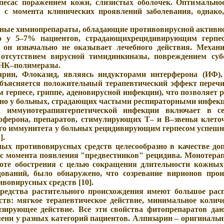
песас поражением кожи, слизистых оболочек. Оптимальное
в с момента клинических проявлений заболевания, однако
вные химиопрепараты, обладающие противовирусной активно
то у 5–7% пациентов, страдающихрецидивирующим герпесо
он изначально не оказывает лечебного действия. Механи
 отсутствием вирусной тимидинкиназы, повреждением суб
ДНК–полимеразы.
арин, Флоказид, являясь индукторами интерферона (ИФ)
объясняется положительный терапевтический эффект переч
 герпесе, гриппе, аденовирусной инфекции), что позволяет
нно у больных, страдающих частыми респираторными инфек
я иммунотерапиягерпетической инфекции включает в се
рферона, препаратов, стимулирующих Т– и В–звенья клето
ого иммунитета у больных рецидивирующим герпесом успешн
].
ных противовирусных средств целесообразно в качестве до
 с момента появления "предвестников" рецидива. Монотера
оте обострения с целью сокращения длительности кожных 
дований, было обнаружено, что созревание вирионов про
вовирусных средств [10].
редства растительного происхождения имеют большое расп
тв: мягкое терапевтическое действие, минимальное колич
изирующее действие. Все эти свойства фитопрепаратов даю
мени у разных категорий пациентов. Алпизарин – оригиналь