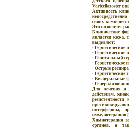
детского цереб
Varicellazoster
вир
Активность клин
непосредственно
своих компоненто
Это позволяет ра
Клинические фор
является кожа, 
выделяют:
· Герпетические
· Герпетические 
· Генитальный ге
· Герпетическое 
· Острые респира
· Герпетические
· Висцеральные ф
· Генерализован
Для лечения и 
действием, одна
резистентности
противовирусной
интерферона, п
иммунотерапию [6
Химиотерапия з
органов, а та