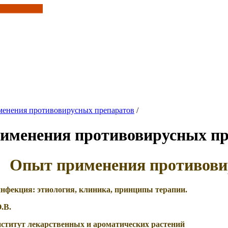
енения противовирусных препаратов
/
именения противовирусных пр
Опыт применения противови
нфекция: этиология, клиника, принципы терапии.
О.В.
нститут лекарственных и ароматических растений