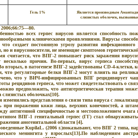
Гель 1%
Является производным Амантадин
слизистых оболочек, вызванные
, 2006;66:75—80.
бенностью всех герпес вирусов является способность по
азнообразными клиническими проявлениями. Вирусы способ
 что создает постоянную угрозу развития инфекционного
, но и вирусоносители, не имеющие симптомов герпетическо
мя считается, что ВПГ-2 повышает риск заражения вирусом
т несколько причин. Во-первых, вирус герпеса способств
Во вторых, в патогенезе ВПГ-2 задействованы CD-4-клетки,
али, что регуляторные белки ВПГ-2 могут влиять на репл
мечено, что у ВИЧ-инфицированных ВПГ рецидивирует чащ
оты рецидивов герпеса, что может свидетельствовать о свя
 можно предположить, что антигерпетическая терапия може
а слизистых оболочках[10].
я изменились представления о связи типа вируса с локализа
ь при поражении кожи лица, верхних конечностей, а штам
жду антигенной специфичностью и местоположением очага н
типом ВПГ-1 генитальный герпес (ГГ) стал обнаруживать
ражении аногенитальной области [4].
роведенные
KupilaL
. (2006 г.)показывают, что ВПГ 2 типа, 
ческого менингита у взрослых[13].По наблюдениям авст