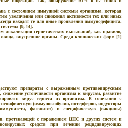
усные инфекции. Так, обнаружение ВГЧ 6 и7 типов и
ана с состоянием иммунной системы организма, которая
путем увеличения или снижения активности тех или иных
 всегда находят те или иные проявления иммунодефицита.
истемы [9, 14].
м локализация герпетических высыпаний, как правило,
говица, внутренние органы. Среди клинических форм [1]
уществуют препараты с выраженным противовирусным
, снижение устойчивости организма к вирусам, развитие
нировать вирус герпеса из организма. В сочетании с
специфическую (иммуноглобулин, интерферон, индукторы
иммунитета, фагоцитоз) и специфическую (вакцины)
ии, протекающей с поражением ЦНС и других систем и
ивовирусных средств при лечении рецидивирующих