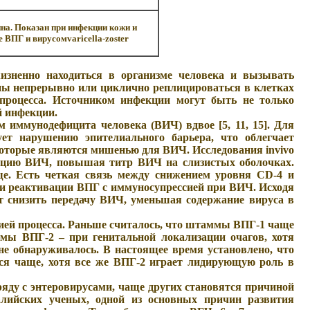
а. Показан при инфекции кожи и
 ВПГ и вирусомvaricella-zoster
жизненно находиться в организме человека и вызывать
ны непрерывно или циклично реплицироваться в клетках
 процесса. Источником инфекции могут быть не только
й инфекции.
 иммунодефицита человека (ВИЧ) вдвое [5, 11, 15]. Для
ует нарушению эпителиального барьера, что облегчает
 которые являются мишенью для ВИЧ. Исследования invivo
икацию ВИЧ, повышая титр ВИЧ на слизистых оболочках.
е. Есть четкая связь между снижением уровня CD-4 и
зи реактивации ВПГ с иммуносупрессией при ВИЧ. Исходя
т снизить передачу ВИЧ, уменьшая содержание вируса в
цией процесса. Раньше считалось, что штаммы ВПГ-1 чаще
мы ВПГ-2 – при генитальной локализации очагов, хотя
е обнаруживалось. В настоящее время установлено, что
ся чаще, хотя все же ВПГ-2 играет лидирующую роль в
наряду с энтеровирусами, чаще других становятся причиной
ралийских ученых, одной из основных причин развития