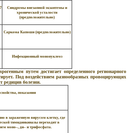
7
Синдромы внезапной экзантемы и
хронической усталости
(предположительно)
Саркома Капоши (предположительно)
Инфекционный мононуклеоз
рогенным путем достигает определенного регионарного
истирует. Под воздействием разнообразных провоцирующих
ет редицив болезни.
свойства, показания
о в зараженную вирусом клетку, где
еской тимидинкиназы переходит в
ем моно–, ди– и трифосфата.