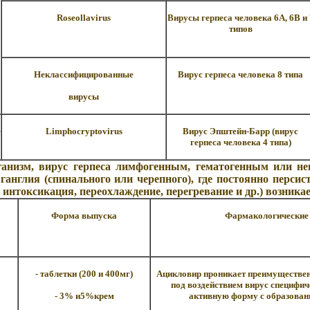
Roseollavirus
Вирусы герпеса человека 6А, 6В и 
типов
Неклассифицированные
Вирус герпеса человека
8
типа
вирусы
e
Limphocryptovirus
Вирус Эпштейн-Барр (вирус
герпеса человека 4 типа)
анизм, вирус герпеса лимфогенным, гематогенным или нев
 ганглия (спинального или черепного), где постоянно перс
, интоксикация, переохлаждение, перегревание и др.) возника
Форма выпуска
Фармакологические 
- таблетки (200 и 400мг)
Ацикловир проникает преимущественн
под воздействием вирус специфич
- 3% и5%крем
активную форму с образовани