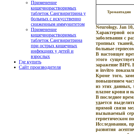
Применение
кишечнорастворимых
Тромантадин
таблеток Сангвиритрина у
больных с искусственно
сниженным иммунитетом
Neurology. Jan 10
Применение
Характерной осо
кишечнорастворимых
заболевания с р
таблеток Сангвиритрина
тропных тканей,
при острых кишечных
больные герпесом
инфекциях у детей и
В настоящее вре
взрослых
этого существуе
Где купить
заражение ВИЧ. 
Сайт производителя
и invitro показ
Кроме того, за
повышением част
из этих данных,
плазме крови и н
В последнее врем
удается выделит
прямой связи ме
вызываемый серо
герпетическом по
Исследования, п
развития асепти