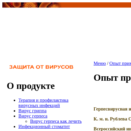
Меню
/
Опыт прим
Опыт пр
О продукте
Терапия и профилактика
вирусных инфекций
Герпесвирусная и
Вирус гриппа
Вирус герпеса
К. м. н. Рублева 
Вирус герпеса как лечить
Инфекционный стоматит
Всероссийский и