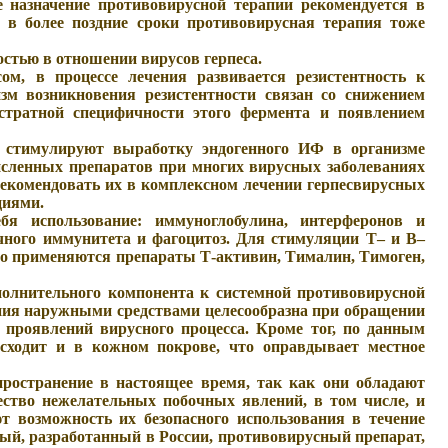
 назначение противовирусной терапии рекомендуется в
, в более поздние сроки противовирусная терапия тоже
стью в отношении вирусов герпеса.
м, в процессе лечения развивается резистентность к
зм возникновения резистентности связан со снижением
стратной специфичности этого фермента и появлением
, стимулируют выработку эндогенного ИФ в организме
исленных препаратов при многих вирусных заболеваниях
 рекомендовать их в комплексном лечении герпесвирусных
циями.
бя использование: иммуноглобулина, интерферонов и
чного иммунитета и фагоцитоз. Для стимуляции Т– и В–
о применяются препараты Т-активин, Тималин, Тимоген,
полнительного компонента к системной противовирусной
пия наружными средствами целесообразна при обращении
проявлений вирусного процесса. Кроме тог, по данным
исходит и в кожном покрове, что оправдывает местное
ространение в настоящее время, так как они обладают
ество нежелательных побочных явлений, в том числе, и
т возможность их безопасного использования в течение
ный, разработанный в России, противовирусный препарат,