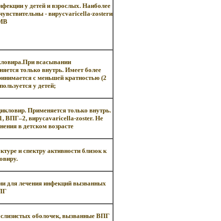
нфекции у детей и взрослых. Наиболее
увствительны - вирусvaricella-zosterи
МВ
ловира.При всасывании
яется только внутрь. Имеет более
инимается с меньшей кратностью (2
спользуется у детей;
икловир. Применяется только внутрь.
ВПГ–2, вирусаvaricella-zoster. Не
нения в детском возрасте
ктуре и спектру активности близок к
овиру.
ии для лечения инфекций вызванных
ПГ
 слизистых оболочек, вызванные ВПГ