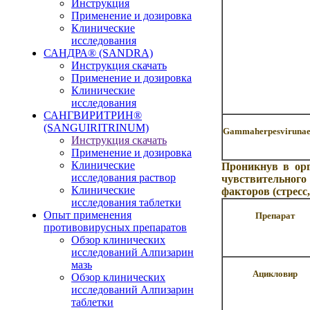
Инструкция
Применение и дозировка
Клинические
исследования
САНДРА® (SANDRA)
Инструкция скачать
Применение и дозировка
Клинические
исследования
САНГВИРИТРИН®
(SANGUIRITRINUM)
Gammaherpesviruna
Инструкция скачать
Применение и дозировка
Клинические
Проникнув в орг
исследования раствор
чувствительного
Клинические
факторов (стресс
исследования таблетки
Опыт применения
Препарат
противовирусных препаратов
Обзор клинических
исследований Алпизарин
мазь
Ацикловир
Обзор клинических
исследований Алпизарин
таблетки