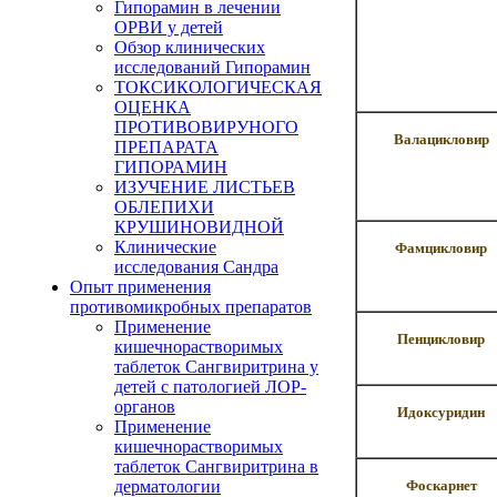
Гипорамин в лечении
ОРВИ у детей
Обзор клинических
исследований Гипорамин
ТОКСИКОЛОГИЧЕСКАЯ
ОЦЕНКА
ПРОТИВОВИРУНОГО
Валацикловир
ПРЕПАРАТА
ГИПОРАМИН
ИЗУЧЕНИЕ ЛИСТЬЕВ
ОБЛЕПИХИ
КРУШИНОВИДНОЙ
Клинические
Фамцикловир
исследования Сандра
Опыт применения
противомикробных препаратов
Применение
Пенцикловир
кишечнорастворимых
таблеток Сангвиритрина у
детей с патологией ЛОР-
органов
Идоксуридин
Применение
кишечнорастворимых
таблеток Сангвиритрина в
дерматологии
Фоскарнет