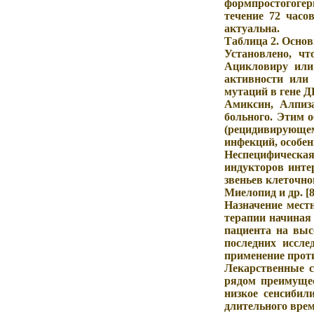
формпростогогер
течение 72 часо
актуальна.
Таблица 2. Осно
Установлено, ч
Ацикловиру или 
активности или
мутаций в гене 
Амиксин, Алпиз
больного. Этим 
(рецидивирующем
инфекций, особе
Неспецифическа
индукторов инте
звеньев клеточн
Миелопид и др. [8
Назначение мест
терапии начиная
пациента на выс
последних иссле
применение проти
Лекарственные с
рядом преимущес
низкое сенсибил
длительного вре