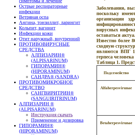
симптомы и лечение
Острые респираторные
Заболевания, вы
инфекции
поскольку имею
Ветряная оспа
организации зд
Ангина, тонзиллит, ларингит
инфицированност
Кольпит, вагинит
вирусных инфекц
Инфекции кожи
оставаться актуал
Отит наружный, внутренний
Известно более 
ПРОТИВОВИРУСНЫЕ
сходную структур
СРЕДСТВА
являются ВПГ 1-
АЛПИЗАРИН®
герпеса человека (В
(ALPISARINUM)
Таблица 1. Пред
ГИПОРАМИН®
(HIPORAMINUM)
Подсемейство
САНДРА® (SANDRA)
ПРОТИВОМИКРОБНОЕ
СРЕДСТВО
Alfaherpesvirunae
САНГВИРИТРИН®
(SANGUIRITRINUM)
АЛПИЗАРИН ®
(ALPISARINUM)
Инструкция скачать
Применение и дозировка
Betaherpesvirunae
ГИПОРАМИН®
(HIPORAMINUM)