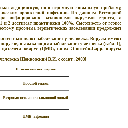
лько медицинскую, но и огромную социальную проблему,
нических проявлений инфекции. По данным Всемирной
ара инфицировано различными вирусами герпеса, а
1 и 2 достигает практически 100%. Смертность от герпес
поэтому проблема герпетических заболеваний продолжает
дностей вызывают заболевания у человека. Вирусы имеют
 вирусов, вызывающими заболевания у человека (табл. 1),
, цитомегаловирус (ЦМВ), вирус Эпштейн-Барр, вирусы
еловека [Покровский В.И. с соавт., 2008]
Нозологические формы
Простой герпес
Ветряная оспа, опоясывающий лишай
ЦМВ-инфекция