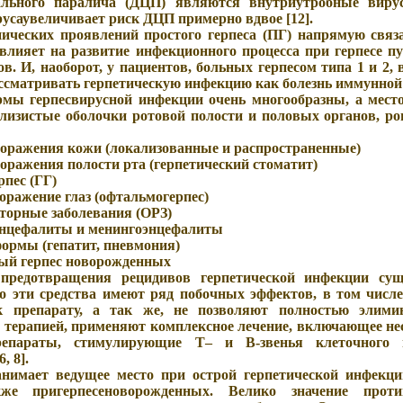
рального паралича (ДЦП) являются внутриутробные вир
усаувеличивает риск ДЦП примерно вдвое [12].
ических проявлений простого герпеса (ПГ) напрямую связ
 влияет на развитие инфекционного процесса при герпесе 
в. И, наоборот, у пациентов, больных герпесом типа 1 и 2,
ссматривать герпетическую инфекцию как болезнь иммунной с
мы герпесвирусной инфекции очень многообразны, а место
слизистые оболочки ротовой полости и половых органов, ро
 поражения кожи (локализованные и распространенные)
поражения полости рта (герпетический стоматит)
рпес (ГГ)
поражение глаз (офтальмогерпес)
торные заболевания (ОРЗ)
 энцефалиты и менингоэнцефалиты
ормы (гепатит, пневмония)
ный герпес новорожденных
предотвращения рецидивов герпетической инфекции с
ко эти средства имеют ряд побочных эффектов, в том числе
 к препарату, а так же, не позволяют полностью элими
 терапией, применяют комплексное лечение, включающее не
репараты, стимулирующие Т– и В-звенья клеточного 
, 8].
анимает ведущее место при острой герпетической инфекц
кже пригерпесеноворожденных. Велико значение прот