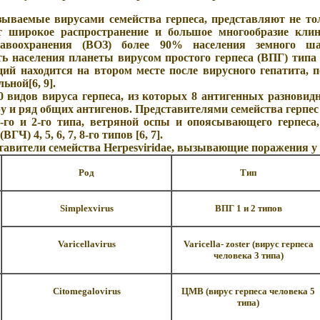
зываемые вирусами семейства герпеса, представляют не то
т широкое распространение и большое многообразие кли
равоохранения (ВОЗ) более 90% населения земного ш
ь населения планеты вирусом простого герпеса (ВПГ) типа 
ий находится на втором месте после вирусного гепатита, 
ьной[6, 9].
80 видов вируса герпеса, из которых 8 антигенных разнови
у и ряд общих антигенов. Представителями семейства герпес
го и 2-го типа, ветряной оспы и опоясывающего герпеса
ГЧ) 4, 5, 6, 7, 8-го типов [6, 7].
ставители семейства
Herpesviridae
, вызывающие поражения у ч
Род
Тип
Simplexvirus
ВПГ 1 и 2 типов
Varicellavirus
Varicella
-
zoster
(вирус герпеса
человека 3 типа)
Citomegalovirus
ЦМВ (вирус герпеса человека 5
типа)