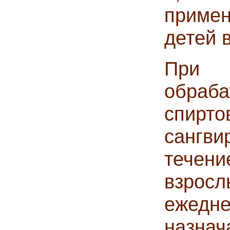
приме
детей в
При 
обра
спи
сангв
течен
взросл
ежедн
назна