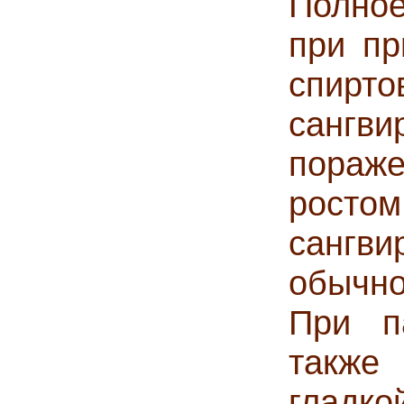
Полное
при п
спи
сангв
пораже
росто
сангв
обычно
При п
также 
гладко