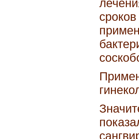
лечен
сроков
приме
бактер
соскоб
Приме
гинеко
Значи
пок
сангв