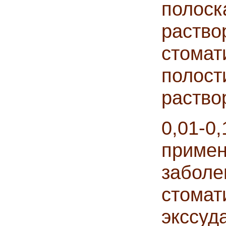
поло
раств
стома
полос
раство
0,01-
прим
забо
стом
эксс