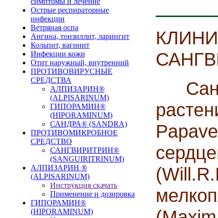
симптомы и лечение
Острые респираторные
инфекции
Ветряная оспа
КЛИН
Ангина, тонзиллит, ларингит
Кольпит, вагинит
САНГВ
Инфекции кожи
Отит наружный, внутренний
ПРОТИВОВИРУСНЫЕ
СРЕДСТВА
Cанг
АЛПИЗАРИН®
(ALPISARINUM)
растен
ГИПОРАМИН®
(HIPORAMINUM)
САНДРА® (SANDRA)
Papa
ПРОТИВОМИКРОБНОЕ
СРЕДСТВО
сердце
САНГВИРИТРИН®
(SANGUIRITRINUM)
АЛПИЗАРИН ®
(Wil
(ALPISARINUM)
Инструкция скачать
мелко
Применение и дозировка
ГИПОРАМИН®
(Maxim
(HIPORAMINUM)