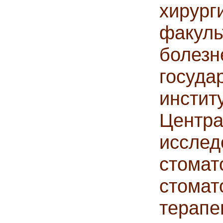
хиру
факул
болез
госуд
инсти
Цен
иссле
стомат
стом
терапе