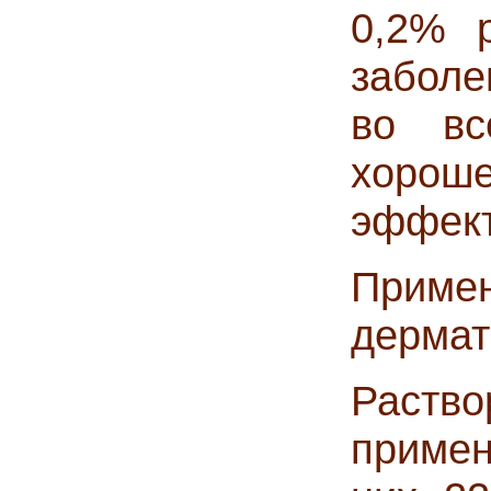
0,2% р
заболе
во вс
хорош
эффект
Приме
дермат
Раств
приме