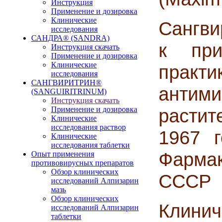
Инструкция
Применение и дозировка
Клинические
Сангви
исследования
САНДРА® (SANDRA)
к при
Инструкция скачать
Применение и дозировка
Клинические
пра
исследования
САНГВИРИТРИН®
анти
(SANGUIRITRINUM)
Инструкция скачать
Применение и дозировка
расти
Клинические
исследования раствор
1967 г
Клинические
исследования таблетки
Фарма
Опыт применения
противовирусных препаратов
Обзор клинических
СССР №
исследований Алпизарин
мазь
Обзор клинических
Клин
исследований Алпизарин
таблетки