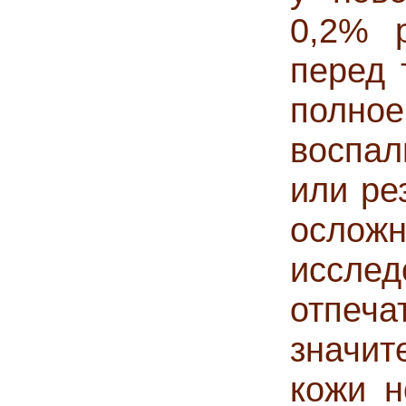
0,2% 
перед 
полно
воспал
или ре
осложн
иссл
отпеча
значит
кожи н