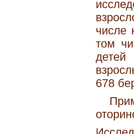
иссле
взросл
числе 
том чи
детей
взросл
678 бе
Приме
оторин
Исслед