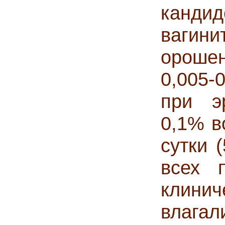
канд
вагин
ороше
0,005-
при эр
0,1% в
сутки 
всех 
клинич
влаг