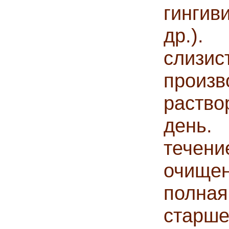
гингив
др.)
слизис
прои
раств
день
течен
очище
полна
стар