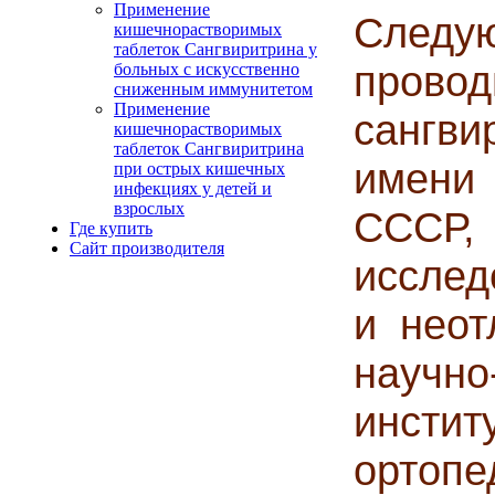
Применение
Следу
кишечнорастворимых
таблеток Сангвиритрина у
про
больных с искусственно
сниженным иммунитетом
Применение
сангви
кишечнорастворимых
таблеток Сангвиритрина
имени
при острых кишечных
инфекциях у детей и
взрослых
СССР,
Где купить
Сайт производителя
исслед
и неот
научно
инст
орто