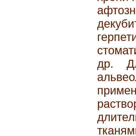
афт
дек
герпет
стомат
др. 
альв
приме
раство
длител
тканям