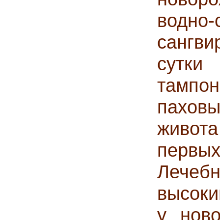
водн
сангви
сутк
тампон
паховы
живота
перв
Лечебн
высоки
у нов