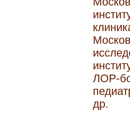
Моск
инсти
клин
Москов
исслед
инсти
ЛОР-
педиат
др.
Леч