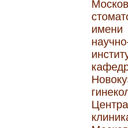
Моск
стома
имени
научно
инсти
кафед
Ново
гинек
Центра
клини