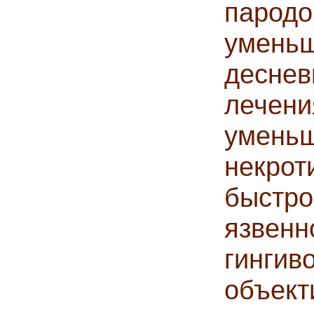
паро
уменьш
десне
лече
умен
некрот
быстр
язвенн
гинг
объект