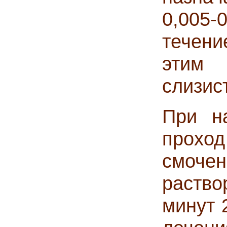
0,005-
течени
этим
слизис
При н
прох
смочен
раство
минут 