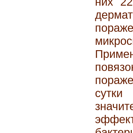
них 22
дерма
пора
микрос
Примен
повяз
пораже
сутк
значи
эффек
бакте