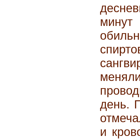
деснев
минут
обиль
спи
сангви
меняли
прово
день. 
отмеча
и кров