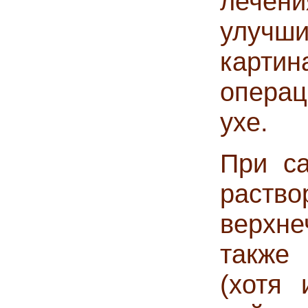
лечен
улучш
карти
опера
ухе.
При са
раст
верхн
также
(хотя