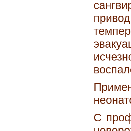
сангви
прив
темпе
эвакуа
исче
воспал
Приме
неонат
С проф
новор