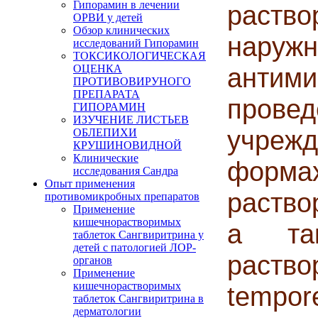
Гипорамин в лечении
раство
ОРВИ у детей
Обзор клинических
нару
исследований Гипорамин
ТОКСИКОЛОГИЧЕСКАЯ
ОЦЕНКА
анти
ПРОТИВОВИРУНОГО
ПРЕПАРАТА
пров
ГИПОРАМИН
ИЗУЧЕНИЕ ЛИСТЬЕВ
учреж
ОБЛЕПИХИ
КРУШИНОВИДНОЙ
Клинические
форма
исследования Сандра
Опыт применения
раство
противомикробных препаратов
Применение
кишечнорастворимых
а так
таблеток Сангвиритрина у
детей с патологией ЛОР-
раств
органов
Применение
кишечнорастворимых
tempor
таблеток Сангвиритрина в
дерматологии