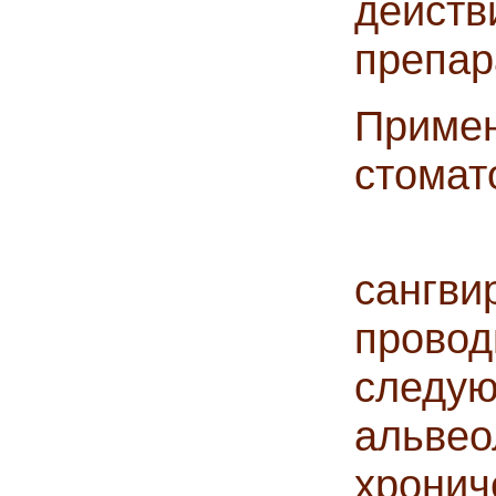
дейс
препар
Приме
стомат
Клин
сангв
прово
след
альв
хрони