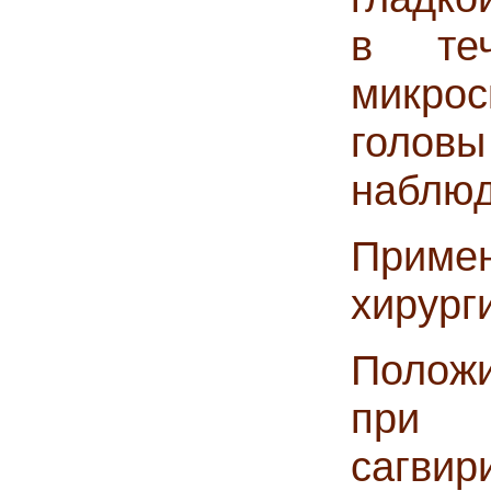
в те
микро
головы
наблюд
Приме
хирург
Положи
при и
сагвир