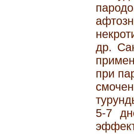
паро
афтоз
некрот
др. Са
примен
при па
смоче
турунд
5-7 д
эффект