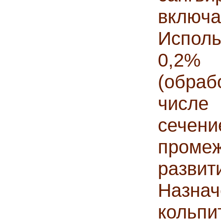
вкл
Испол
0,2% 
(обраб
числе
сечен
проме
развит
Назна
кольп