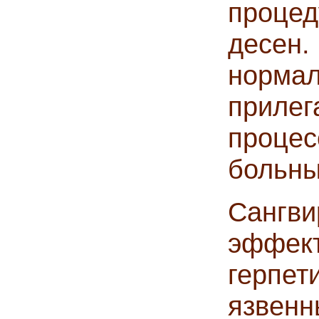
процед
десе
норм
прилег
проце
больны
Сангв
эффе
герпе
язвен