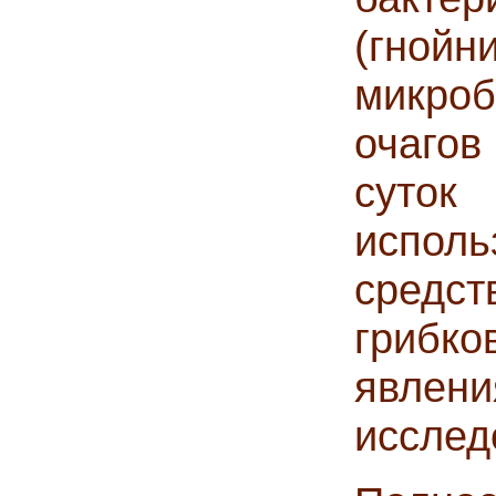
(гнойн
микро
очагов
суто
испол
средс
грибк
явлен
исслед