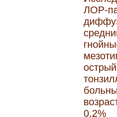
ЛОР-
диффу
средни
гной
мезоти
остры
тонзил
больны
возрас
0,2% 