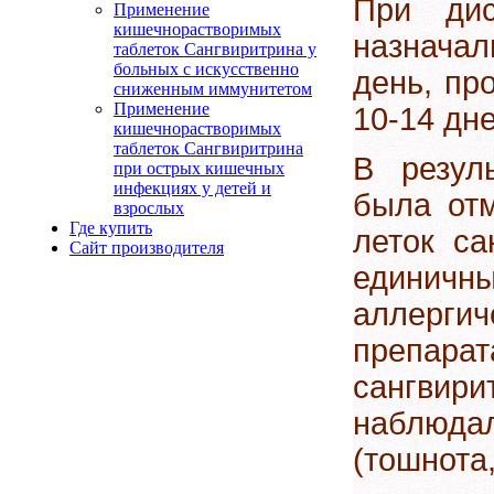
При дис
Применение
кишечнорастворимых
назначал
таблеток Сангвиритрина у
больных с искусственно
день, пр
сниженным иммунитетом
Применение
10-14 дне
кишечнорастворимых
таблеток Сангвиритрина
В резул
при острых кишечных
инфекциях у детей и
была отм
взрослых
Где купить
леток са
Сайт производителя
едини
аллерги
препара
сангвир
наблюд
(тошнота,