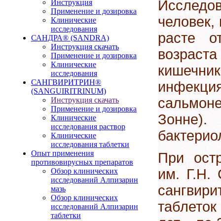
Исслед
Инструкция
Применение и дозировка
человек, 
Клинические
исследования
расте от
САНДРА® (SANDRA)
Инструкция скачать
возраста
Применение и дозировка
Клинические
кишеч
исследования
САНГВИРИТРИН®
инфекци
(SANGUIRITRINUM)
сальмоне
Инструкция скачать
Применение и дозировка
Зонне)
Клинические
исследования раствор
бактерио
Клинические
исследования таблетки
Опыт применения
При ост
противовирусных препаратов
им. Г.Н.
Обзор клинических
исследований Алпизарин
сангвир
мазь
Обзор клинических
таблеток
исследований Алпизарин
таблетки