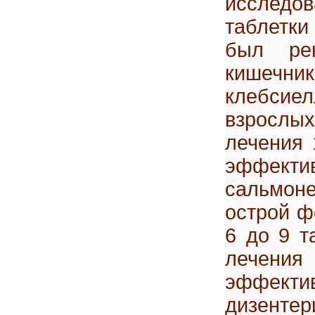
исслед
таблетк
был ре
кишечн
клебсиел
взрослых
лечения 
эффекти
сальмон
острой ф
6 до 9 т
лечения 
эффект
дизенте