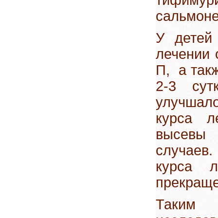
сальмон
У детей
лечении 
П, а так
2-3 сут
улучшал
курса л
высевы 
случаев.
курса л
прекращ
Таким 