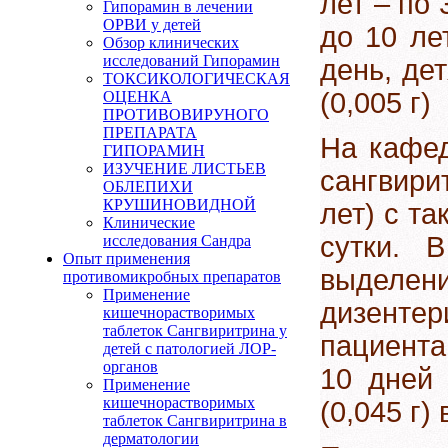
лет – по 
Гипорамин в лечении
ОРВИ у детей
до 10 ле
Обзор клинических
исследований Гипорамин
день, дет
ТОКСИКОЛОГИЧЕСКАЯ
(0,005 г)
ОЦЕНКА
ПРОТИВОВИРУНОГО
ПРЕПАРАТА
На кафе
ГИПОРАМИН
ИЗУЧЕНИЕ ЛИСТЬЕВ
сангвири
ОБЛЕПИХИ
КРУШИНОВИДНОЙ
лет) с та
Клинические
сутки. 
исследования Сандра
Опыт применения
выделен
противомикробных препаратов
Применение
дизенте
кишечнорастворимых
таблеток Сангвиритрина у
пациента
детей с патологией ЛОР-
органов
10 дней 
Применение
кишечнорастворимых
(0,045 г) 
таблеток Сангвиритрина в
дерматологии