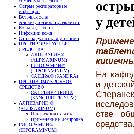
симптомы и лечение
остры
Острые респираторные
инфекции
Ветряная оспа
у дет
Ангина, тонзиллит, ларингит
Кольпит, вагинит
Инфекции кожи
Отит наружный, внутренний
Приме
ПРОТИВОВИРУСНЫЕ
таблет
СРЕДСТВА
АЛПИЗАРИН®
кишечны
(ALPISARINUM)
ГИПОРАМИН®
(HIPORAMINUM)
На кафе
САНДРА® (SANDRA)
ПРОТИВОМИКРОБНОЕ
и детско
СРЕДСТВО
Сперан
САНГВИРИТРИН®
(SANGUIRITRINUM)
исследов
АЛПИЗАРИН ®
(ALPISARINUM)
стве общ
Инструкция скачать
Применение и дозировка
средства
ГИПОРАМИН®
(HIPORAMINUM)