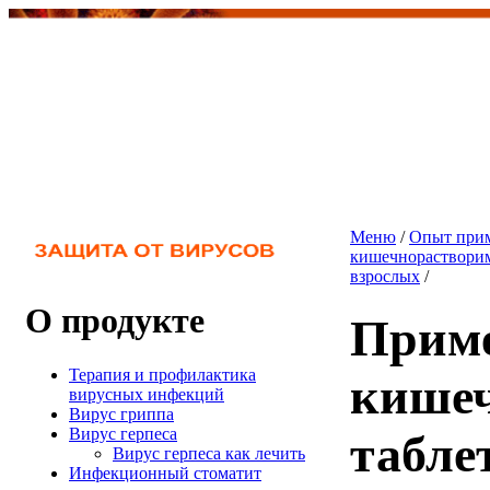
Меню
/
Опыт прим
кишечнорастворим
взрослых
/
О продукте
Прим
Терапия и профилактика
кише
вирусных инфекций
Вирус гриппа
Вирус герпеса
табле
Вирус герпеса как лечить
Инфекционный стоматит