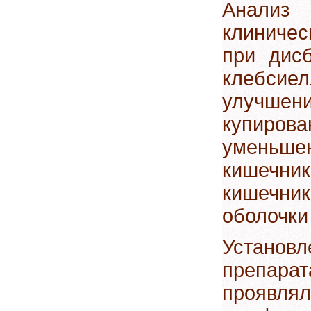
Анализ
клиниче
при дис
клебсиел
улучше
купиро
уменьшен
кишечн
кишечни
оболочки
Установ
препарат
проявля