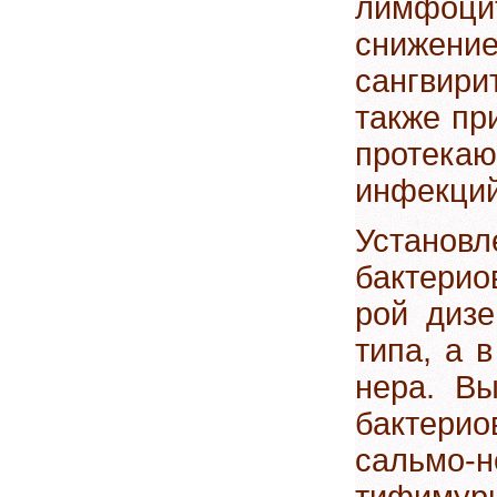
лимфоци
снижен
сангвир
также пр
протекаю
инфекц
Установ
бактерио
рой дизе
типа, а 
нера. В
бактери
сальмо-
тифимур