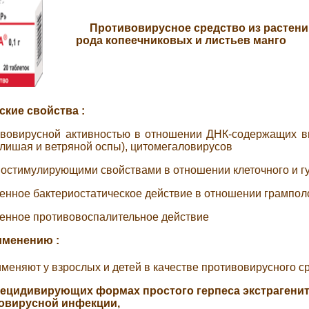
Противовирусное средство из растени
рода копеечниковых и листьев манго
ские свойства
:
ивовирусной активностью в отношении ДНК-содержащих ви
ишая и ветряной оспы), цитомегаловирусов
остимулирующими свойствами в отношении клеточного и г
енное бактериостатическое действие в отношении грампол
енное противовоспалительное действие
рименению
:
меняют у взрослых и детей в качестве противовирусного ср
рецидивирующих формах простого герпеса экстрагенит
овирусной инфекции,