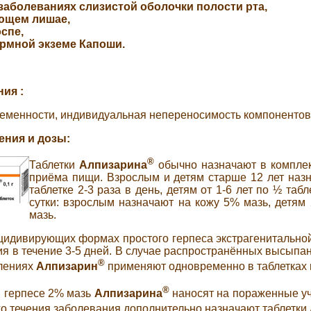
заболеваниях слизистой оболочки полости рта,
ющем лишае,
спе,
рмной экземе Капоши.
ния
:
ременности, индивидуальная непереносимость компонентов
ения и дозы:
®
Таблетки
Алпизарина
обычно назначают в комплек
приёма пищи. Взрослым и детям старше 12 лет назнач
таблетке 2-3 раза в день, детям от 1-6 лет по ½ таб
сутки: взрослым назначают на кожу 5% мазь, детям
мазь.
цидивирующих формах простого герпеса экстрагенитально
ия в течение 3-5 дней. В случае распространённых высыпа
®
влениях
Алпизарин
применяют одновременно в таблетках и
®
 герпесе 2% мазь
Алпизарина
наносят на пораженные уча
 течения заболевания дополнительно назначают таблетки