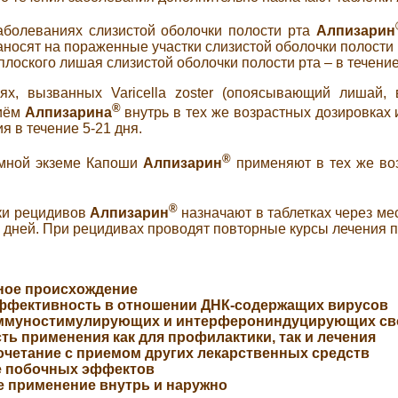
аболеваниях слизистой оболочки полости рта
Алпизарин
носят на пораженные участки слизистой оболочки полости р
лоского лишая слизистой оболочки полости рта – в течение
иях, вызванных
Varicella
zoster
(опоясывающий лишай, ве
®
иём
Алпизарина
внутрь в тех же возрастных дозировка
я в течение 5-21 дня.
®
мной экземе Капоши
Алпизарин
применяют в тех же во
®
ки рецидивов
Алпизарин
назначают в таблетках через м
4 дней. При рецидивах проводят повторные курсы лечения 
ное происхождение
ффективность в отношении ДНК-содержащих вирусов
иммуностимулирующих и
интерферониндуцирующих св
ть применения как для профилактики, так и лечения
очетание с приемом других лекарственных средств
е побочных эффектов
е применение внутрь и наружно