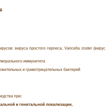
й
русов: вируса простого герпеса,
Varicella
zoster
(вирус
уморального иммунитета
ожительных и грамотрицательных бактерий
едства при:
альной и генитальной локализации,