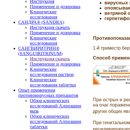
Инструкция
вирусных 
Применение и дозировка
опоясыва
Клинические
ветряной о
исследования
герпетифо
САНДРА® (SANDRA)
Инструкция скачать
Применение и дозировка
Клинические
Противопоказа
исследования
1-й триместр бе
САНГВИРИТРИН®
(SANGUIRITRINUM)
Способ примен
Инструкция скачать
Применение и дозировка
Клинические
исследования раствор
Клинические
исследования таблетки
Опыт применения
противовирусных препаратов
При острых и ре
Обзор клинических
на очаг поражен
исследований Алпизарин
мазь
других общих я
Обзор клинических
исследований Алпизарин
При генитальном
таблетки
рецидивирующего