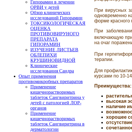
Гипорамин в лечении
ОРВИ у детей
При вирусных з
Обзор клинических
одновременно на
исследований Гипорамин
форме красного п
ТОКСИКОЛОГИЧЕСКАЯ
ОЦЕНКА
При заболеван
ПРОТИВОВИРУНОГО
включающую пр
ПРЕПАРАТА
на очаг поражени
ГИПОРАМИН
ИЗУЧЕНИЕ ЛИСТЬЕВ
При герпетифор
ОБЛЕПИХИ
терапии.
КРУШИНОВИДНОЙ
Клинические
Для профилакти
исследования Сандра
курсами по 10-1
Опыт применения
противомикробных препаратов
Преимущества:
Применение
кишечнорастворимых
раститель
таблеток Сангвиритрина у
высокая э
детей с патологией ЛОР-
наличие 
органов
возможнос
Применение
хорошее с
кишечнорастворимых
отсутстви
таблеток Сангвиритрина в
сочетанно
дерматологии