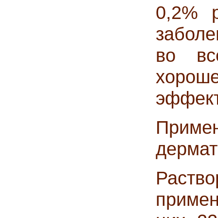
0,2% р
заболе
во вс
хорош
эффект
Приме
дермат
Раств
приме