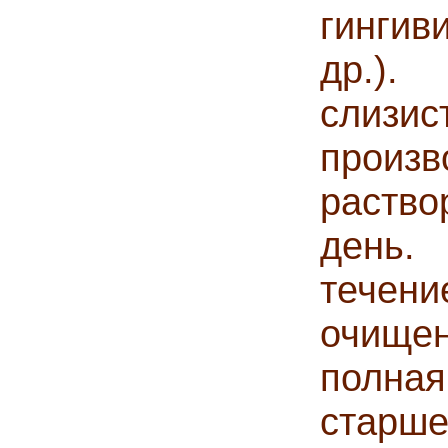
гингив
др.)
слизис
прои
раств
день
течен
очище
полна
стар