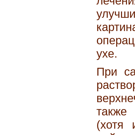
лечен
улучш
карти
опера
ухе.
При са
раст
верхн
также
(хотя