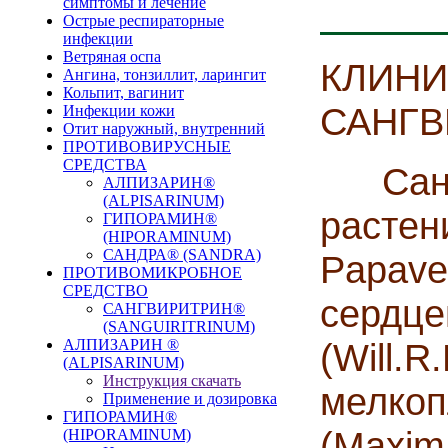
симптомы и лечение
Острые респираторные
инфекции
Ветряная оспа
КЛИН
Ангина, тонзиллит, ларингит
Кольпит, вагинит
САНГВ
Инфекции кожи
Отит наружный, внутренний
ПРОТИВОВИРУСНЫЕ
СРЕДСТВА
Cанг
АЛПИЗАРИН®
(ALPISARINUM)
растен
ГИПОРАМИН®
(HIPORAMINUM)
САНДРА® (SANDRA)
Papa
ПРОТИВОМИКРОБНОЕ
СРЕДСТВО
сердце
САНГВИРИТРИН®
(SANGUIRITRINUM)
АЛПИЗАРИН ®
(Wil
(ALPISARINUM)
Инструкция скачать
мелко
Применение и дозировка
ГИПОРАМИН®
(Maxim
(HIPORAMINUM)