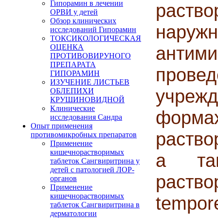
Гипорамин в лечении
раство
ОРВИ у детей
Обзор клинических
нару
исследований Гипорамин
ТОКСИКОЛОГИЧЕСКАЯ
ОЦЕНКА
анти
ПРОТИВОВИРУНОГО
ПРЕПАРАТА
пров
ГИПОРАМИН
ИЗУЧЕНИЕ ЛИСТЬЕВ
учреж
ОБЛЕПИХИ
КРУШИНОВИДНОЙ
Клинические
форма
исследования Сандра
Опыт применения
раство
противомикробных препаратов
Применение
кишечнорастворимых
а так
таблеток Сангвиритрина у
детей с патологией ЛОР-
раств
органов
Применение
кишечнорастворимых
tempor
таблеток Сангвиритрина в
дерматологии