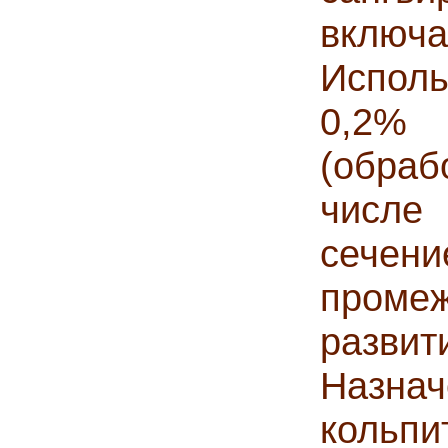
вкл
Испол
0,2% 
(обраб
числе
сечен
проме
развит
Назна
кольп