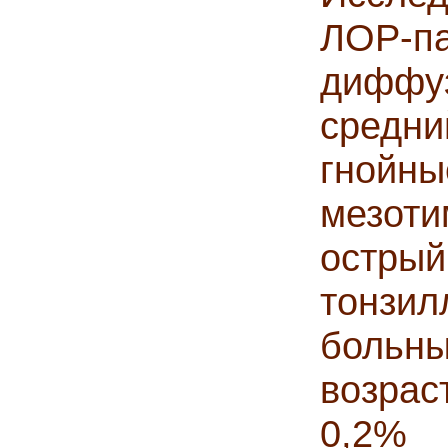
ЛОР-
диффу
средни
гной
мезоти
остры
тонзил
больны
возрас
0,2% 