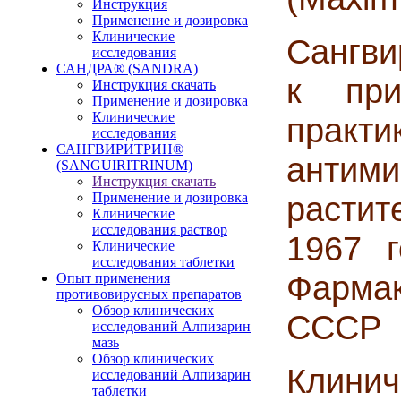
Инструкция
Применение и дозировка
Клинические
Сангви
исследования
САНДРА® (SANDRA)
к при
Инструкция скачать
Применение и дозировка
Клинические
пра
исследования
САНГВИРИТРИН®
анти
(SANGUIRITRINUM)
Инструкция скачать
Применение и дозировка
расти
Клинические
исследования раствор
1967 г
Клинические
исследования таблетки
Фарма
Опыт применения
противовирусных препаратов
Обзор клинических
СССР №
исследований Алпизарин
мазь
Обзор клинических
Клин
исследований Алпизарин
таблетки