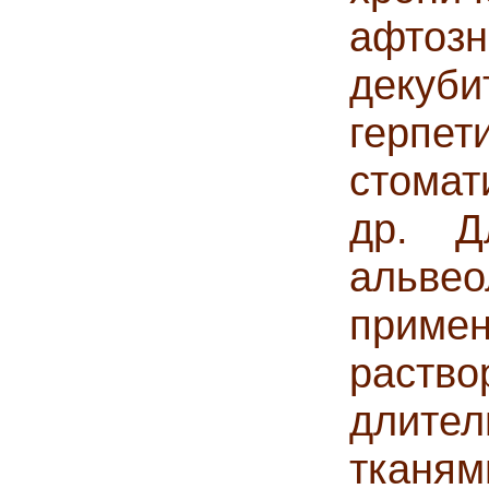
афт
дек
герпет
стомат
др. 
альв
приме
раство
длител
тканям