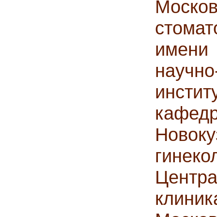
Моск
стома
имени
научно
инсти
кафед
Ново
гинек
Центра
клини