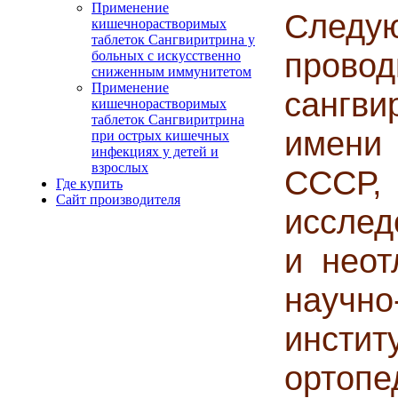
Применение
Следу
кишечнорастворимых
таблеток Сангвиритрина у
про
больных с искусственно
сниженным иммунитетом
Применение
сангви
кишечнорастворимых
таблеток Сангвиритрина
имени
при острых кишечных
инфекциях у детей и
взрослых
СССР,
Где купить
Сайт производителя
исслед
и неот
научно
инст
орто