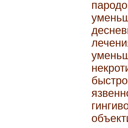
паро
уменьш
десне
лече
умен
некрот
быстр
язвенн
гинг
объект