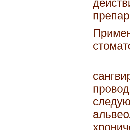
дейс
препар
Приме
стомат
Клин
сангв
прово
след
альв
хрони