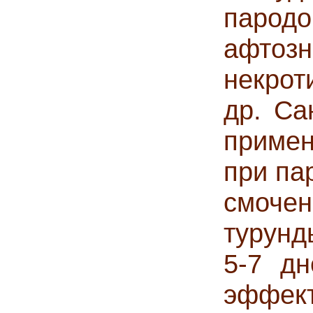
паро
афтоз
некрот
др. Са
примен
при па
смоче
турунд
5-7 д
эффект