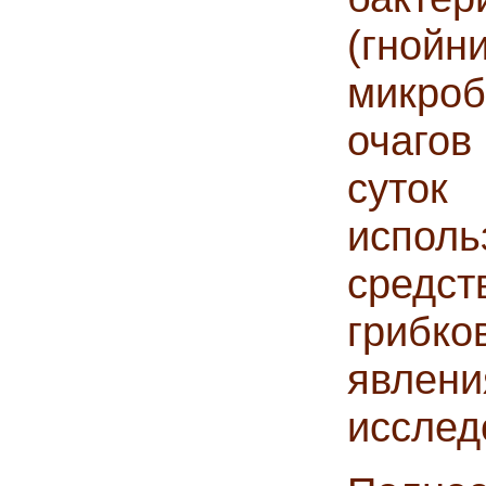
(гнойн
микро
очагов
суто
испол
средс
грибк
явлен
исслед