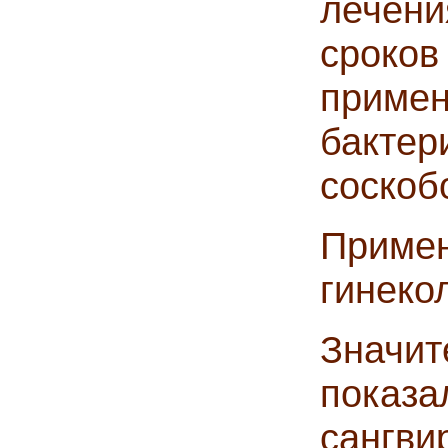
лечен
сроков
приме
бактер
соскоб
Приме
гинеко
Значи
пок
сангв