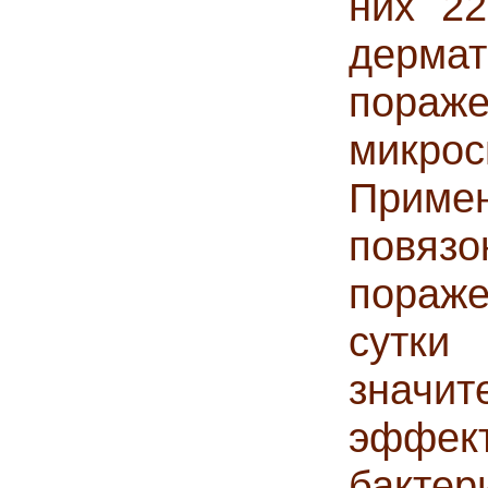
них 22
дерма
пора
микрос
Примен
повяз
пораже
сутк
значи
эффек
бакте