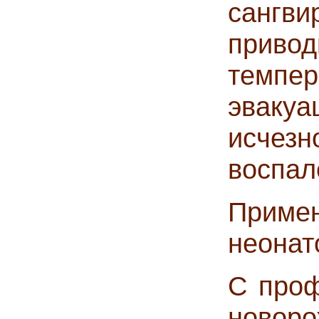
сангви
прив
темпе
эвакуа
исче
воспал
Приме
неонат
С проф
новор