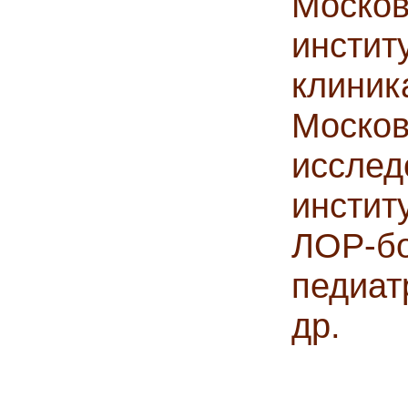
Моск
инсти
клин
Москов
исслед
инсти
ЛОР-
педиат
др.
Леч