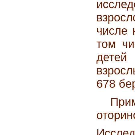
иссле
взросл
числе 
том чи
детей
взросл
678 бе
Приме
оторин
Исслед