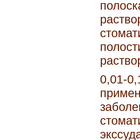
поло
раств
стома
полос
раство
0,01-
прим
забо
стом
эксс