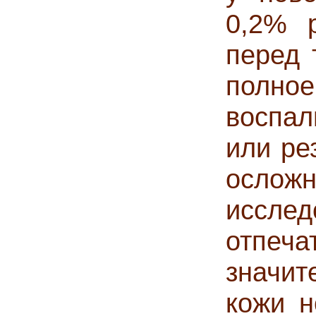
0,2% 
перед 
полно
воспал
или ре
осложн
иссл
отпеча
значит
кожи н