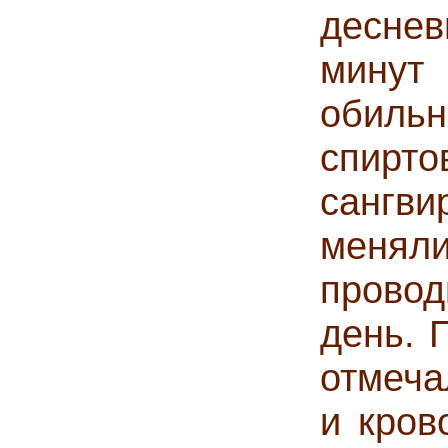
деснев
минут
обиль
спи
сангви
меняли
прово
день. 
отмеча
и кров