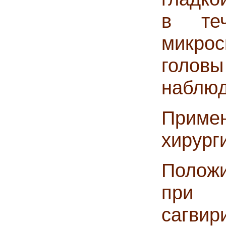
в те
микро
головы
наблюд
Приме
хирург
Положи
при и
сагвир