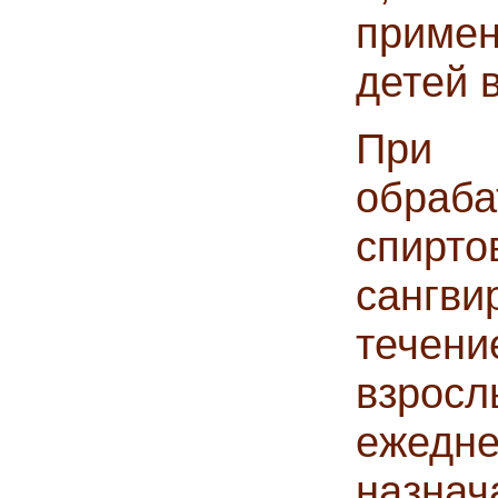
приме
детей в
При 
обра
спи
сангв
течен
взросл
ежедн
назна