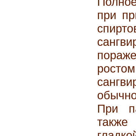
Полное
при п
спи
сангв
пораже
росто
сангв
обычно
При п
также 
гладко