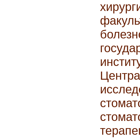
хиру
факул
болез
госуд
инсти
Цен
иссле
стомат
стом
терапе