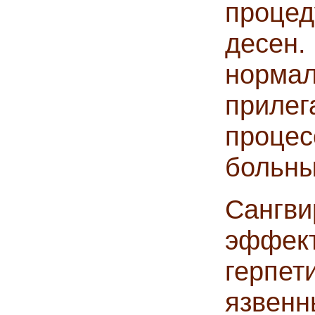
процед
десе
норм
прилег
проце
больны
Сангв
эффе
герпе
язвен