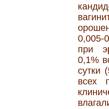
канд
вагин
ороше
0,005-
при эр
0,1% в
сутки 
всех 
клинич
влаг