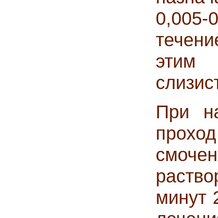
0,005-
течени
этим
слизис
При н
прох
смочен
раство
минут 