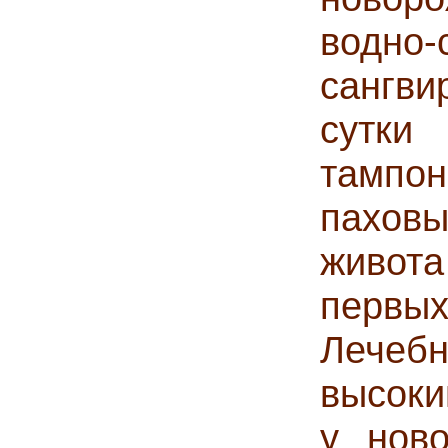
водн
сангви
сутк
тампон
паховы
живота
перв
Лечебн
высоки
у нов