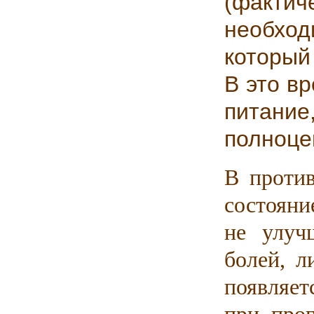
(факти
необхо
который
В это в
питани
полноце
В против
состояни
не улуч
болей, л
появляет