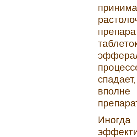
принима
растол
препара
таблето
эффера
процес
спадае
вполне
препара
Иногда 
эффекти