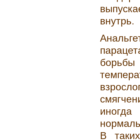
выпуска
внутрь.
Анальг
парацет
борьб
темпер
взросло
смягчен
иногда
нормаль
В таки