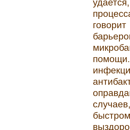
удается
процесс
говори
барьер
микроб
помощ
инфек
антиба
оправд
случае
быстро
выздор