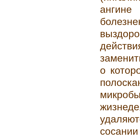
ангине
болез
выздор
действ
заменит
о котор
полоска
микр
жизне
удаляют
сосани