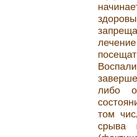
начина
здоров
запрещ
лечение
посещат
Воспали
заверш
либо о
состоян
том чис
срыва 