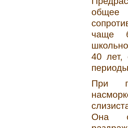
Предрас
общее
сопроти
чаще б
школьно
40 лет,
периоды
При п
насморк
слизист
Она ст