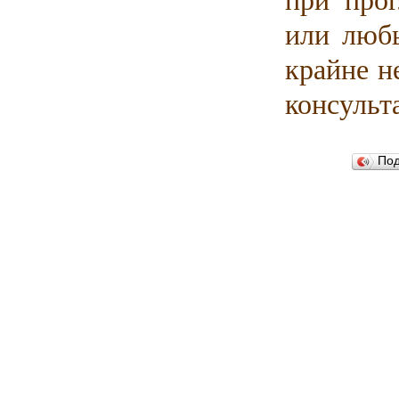
при про
или любы
крайне н
консульт
По