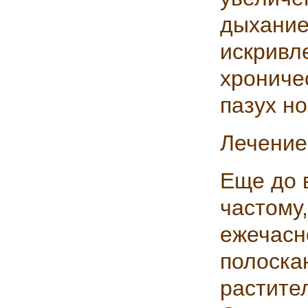
дыхание
искривл
хронич
пазух но
Лечение
Еще до в
частому
ежечас
полос
растите