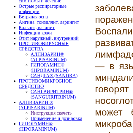
симптомы и лечение
заболе
Острые респираторные
инфекции
Ветряная оспа
пораж
Ангина, тонзиллит, ларингит
Кольпит, вагинит
Воспа
Инфекции кожи
Отит наружный, внутренний
развив
ПРОТИВОВИРУСНЫЕ
СРЕДСТВА
лимфаде
АЛПИЗАРИН®
(ALPISARINUM)
— в язы
ГИПОРАМИН®
(HIPORAMINUM)
миндал
САНДРА® (SANDRA)
ПРОТИВОМИКРОБНОЕ
СРЕДСТВО
говоря
САНГВИРИТРИН®
(SANGUIRITRINUM)
носогло
АЛПИЗАРИН ®
(ALPISARINUM)
может 
Инструкция скачать
Применение и дозировка
микроба
ГИПОРАМИН®
(HIPORAMINUM)