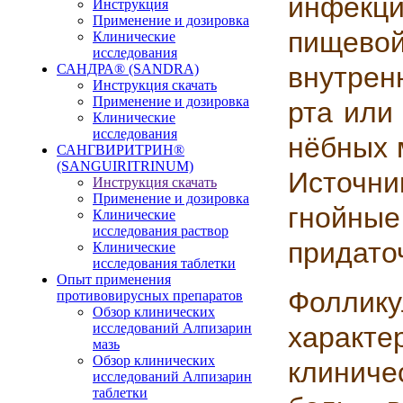
инфекци
Инструкция
Применение и дозировка
пищево
Клинические
исследования
САНДРА® (SANDRA)
внутрен
Инструкция скачать
Применение и дозировка
рта или
Клинические
исследования
нёбных 
САНГВИРИТРИН®
(SANGUIRITRINUM)
Источн
Инструкция скачать
Применение и дозировка
гнойны
Клинические
исследования раствор
придато
Клинические
исследования таблетки
Опыт применения
Фоллик
противовирусных препаратов
Обзор клинических
исследований Алпизарин
характ
мазь
Обзор клинических
клиниче
исследований Алпизарин
таблетки