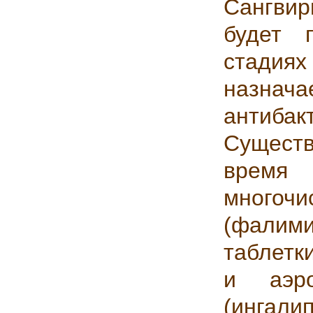
Сангви
будет 
стадиях
назн
антиба
Существ
время
многочи
(фалим
таблетк
и аэр
(ингалип