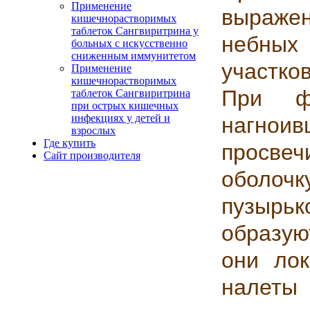
Применение
выраже
кишечнорастворимых
таблеток Сангвиритрина у
небны
больных с искусственно
сниженным иммунитетом
участко
Применение
кишечнорастворимых
При фо
таблеток Сангвиритрина
при острых кишечных
инфекциях у детей и
нагн
взрослых
Где купить
просве
Сайт производителя
оболоч
пузырьк
образую
они лок
налеты 