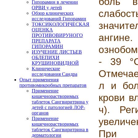
боль в
Гипорамин в лечении
ОРВИ у детей
слабо
Обзор клинических
исследований Гипорамин
значит
ТОКСИКОЛОГИЧЕСКАЯ
ОЦЕНКА
ангине
ПРОТИВОВИРУНОГО
ПРЕПАРАТА
ГИПОРАМИН
ознобом
ИЗУЧЕНИЕ ЛИСТЬЕВ
ОБЛЕПИХИ
- 39 °
КРУШИНОВИДНОЙ
Клинические
Отмечае
исследования Сандра
Опыт применения
л и бо
противомикробных препаратов
Применение
крови в
кишечнорастворимых
таблеток Сангвиритрина у
ч). Ре
детей с патологией ЛОР-
органов
Применение
увеличе
кишечнорастворимых
таблеток Сангвиритрина в
При ф
дерматологии