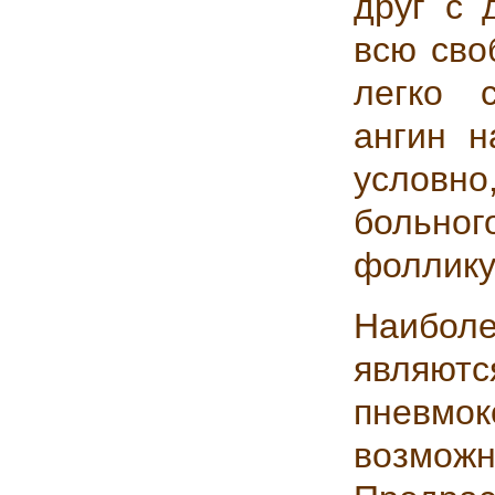
друг с 
всю сво
легко 
ангин н
условно
больног
фоллику
Наиболе
являют
пневм
возмо