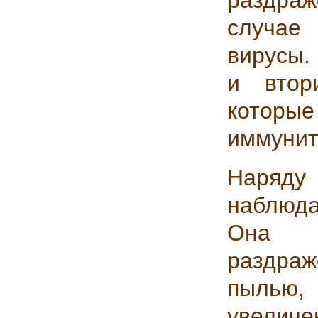
раздра
случае
вирусы.
и втор
которые
иммунит
Наряду
наблюда
Она в
раздра
пылью
увеличе