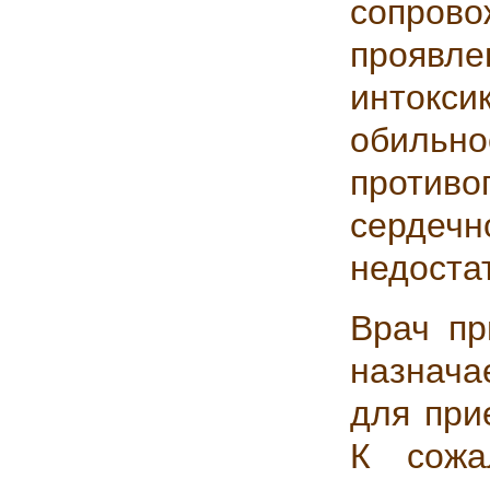
сопров
прояв
интокс
обил
противо
серд
недоста
Врач пр
назнача
для при
К сожа