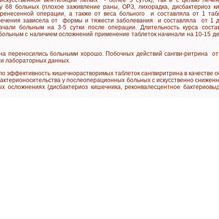
у 68 больных (плохое заживление раны, ОРЗ, лихорадка, дисбактериоз ки
ренесенной операции, а также от веса больного и составляла от 1 таблет
ечения зависела от формы и тяжести заболевания и составляла от 1 д
ачали больным на 3-5 сутки после операции. Длительность курса соста
ольным с наличием осложнений применение таблеток начинали на 10-15 ден
ина переносились больными хорошо. Побочных действий сангви-ритрина от
 и лабораторных данных.
ло эффективность кишечнорастворимых таблеток сангвиритрина в качестве 
бактерионосительства у послеоперационных больных с искусственно снижен
ых осложнениях (дисбактериоз кишечника, реконвалесцентное бактериов