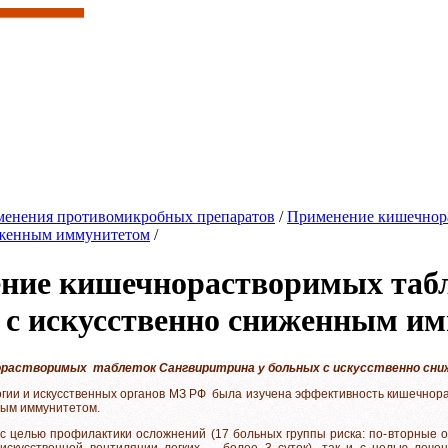
енения противомикробных препаратов
/
Применение кишечнора
иженным иммунитетом
/
ние кишечнорастворимых табл
 с искусственно сниженным и
орастворимых таблеток Сангвиритрина у больных с искусственно с
гии и искусственных органов МЗ РФ была изучена эффективность кишечнора
ным иммунитетом.
с целью профилактики осложнений (17 больных группы риска: по-вторные о
искусственной вентиляции легких - более 3 суток), так и с целью леч