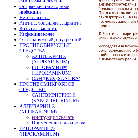
симптомы и лечение
антибиотикотерапии 
Острые респираторные
больного, тяжести пе
инфекции
Продолжительность л
Ветряная оспа
сангвиритрина назн
послеоперационным б
Ангина, тонзиллит, ларингит
недель.
Кольпит, вагинит
Инфекции кожи
Таблетки сангвиритр
клиниче-ской картины
Отит наружный, внутренний
ПРОТИВОВИРУСНЫЕ
Исследование показа
СРЕДСТВА
реконвалесцентного 
гнойно-воспалительн
АЛПИЗАРИН®
антибиотикотерапии.
(ALPISARINUM)
ГИПОРАМИН®
(HIPORAMINUM)
САНДРА® (SANDRA)
ПРОТИВОМИКРОБНОЕ
СРЕДСТВО
САНГВИРИТРИН®
(SANGUIRITRINUM)
АЛПИЗАРИН ®
(ALPISARINUM)
Инструкция скачать
Применение и дозировка
ГИПОРАМИН®
(HIPORAMINUM)