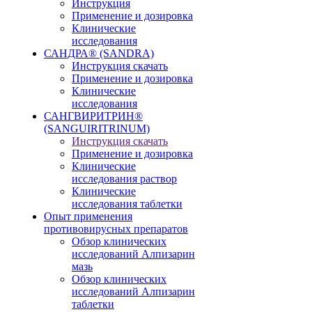
Инструкция
Применение и дозировка
Клинические
исследования
САНДРА® (SANDRA)
Инструкция скачать
Применение и дозировка
Клинические
исследования
САНГВИРИТРИН®
(SANGUIRITRINUM)
Инструкция скачать
Применение и дозировка
Клинические
исследования раствор
Клинические
исследования таблетки
Опыт применения
противовирусных препаратов
Обзор клинических
исследований Алпизарин
мазь
Обзор клинических
исследований Алпизарин
таблетки