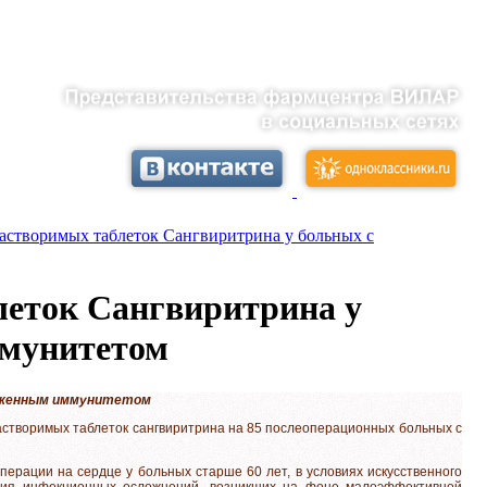
створимых таблеток Сангвиритрина у больных с
еток Сангвиритрина у
ммунитетом
ниженным иммунитетом
створимых таблеток сангвиритрина на 85 послеоперационных больных с
перации на сердце у больных старше 60 лет, в условиях искусственного
ения инфекционных осложнений, возникших на фоне малоэффективной