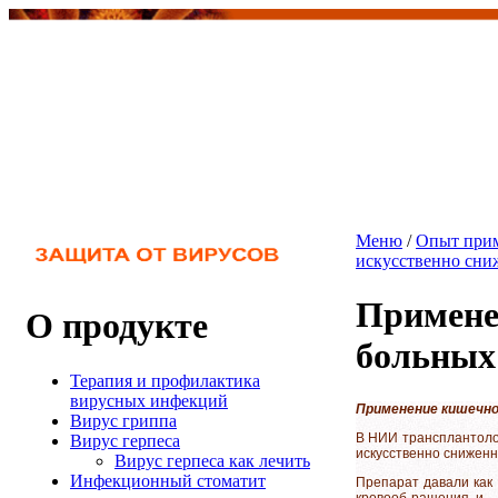
Меню
/
Опыт прим
искусственно сн
Примене
О продукте
больных
Терапия и профилактика
вирусных инфекций
Применение кишечн
Вирус гриппа
В НИИ трансплантоло
Вирус герпеса
искусственно снижен
Вирус герпеса как лечить
Инфекционный стоматит
Препарат давали как 
кровооб-ращения и 