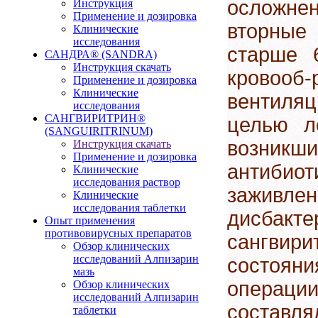
осложнен
Инструкция
Применение и дозировка
вторные
Клинические
исследования
старше 6
САНДРА® (SANDRA)
Инструкция скачать
кровоо
Применение и дозировка
Клинические
вентиляц
исследования
САНГВИРИТРИН®
целью л
(SANGUIRITRINUM)
возник
Инструкция скачать
Применение и дозировка
антибио
Клинические
исследования раствор
заживл
Клинические
исследования таблетки
дисбакт
Опыт применения
противовирусных препаратов
сангвир
Обзор клинических
исследований Алпизарин
состояни
мазь
операци
Обзор клинических
исследований Алпизарин
составля
таблетки