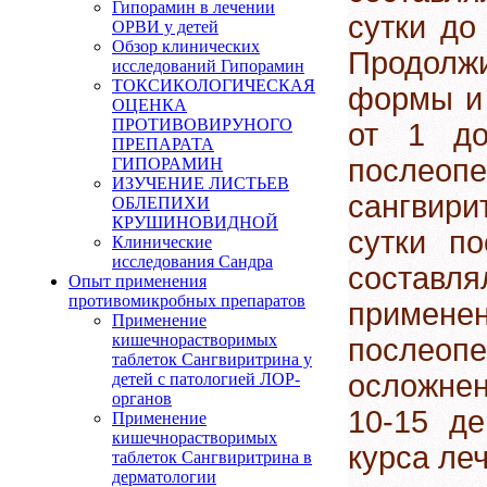
Гипорамин в лечении
сутки до 
ОРВИ у детей
Обзор клинических
Продолж
исследований Гипорамин
ТОКСИКОЛОГИЧЕСКАЯ
формы и 
ОЦЕНКА
ПРОТИВОВИРУНОГО
от 1 до
ПРЕПАРАТА
послео
ГИПОРАМИН
ИЗУЧЕНИЕ ЛИСТЬЕВ
сангвир
ОБЛЕПИХИ
КРУШИНОВИДНОЙ
сутки по
Клинические
исследования Сандра
составл
Опыт применения
противомикробных препаратов
приме
Применение
кишечнорастворимых
послеоп
таблеток Сангвиритрина у
осложнен
детей с патологией ЛОР-
органов
10-15 д
Применение
кишечнорастворимых
курса ле
таблеток Сангвиритрина в
дерматологии