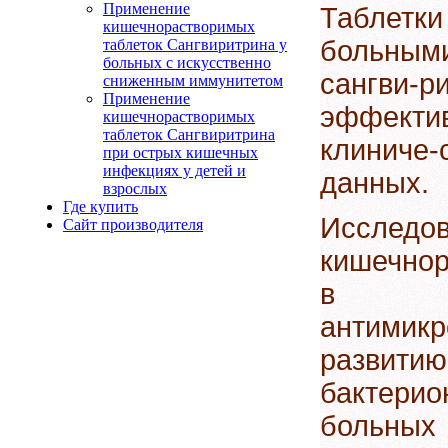
Применение
Таблетк
кишечнорастворимых
больны
таблеток Сангвиритрина у
больных с искусственно
сангви-
сниженным иммунитетом
Применение
эффектив
кишечнорастворимых
таблеток Сангвиритрина
клиниче
при острых кишечных
инфекциях у детей и
данных.
взрослых
Где купить
Исследо
Сайт производителя
кишечнор
в кач
антимикр
разви
бактерио
больны