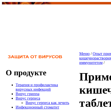
Меню
/
Опыт прим
кишечнорастворим
иммунитетом
/
О продукте
Прим
Терапия и профилактика
кише
вирусных инфекций
Вирус гриппа
Вирус герпеса
табле
Вирус герпеса как лечить
Инфекционный стоматит