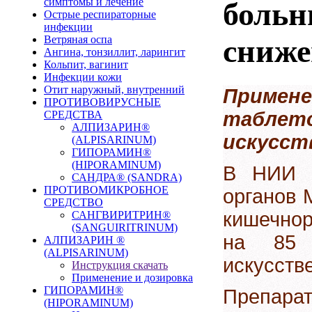
симптомы и лечение
больн
Острые респираторные
инфекции
Ветряная оспа
сниж
Ангина, тонзиллит, ларингит
Кольпит, вагинит
Инфекции кожи
Отит наружный, внутренний
Приме
ПРОТИВОВИРУСНЫЕ
таблет
СРЕДСТВА
АЛПИЗАРИН®
искусст
(ALPISARINUM)
ГИПОРАМИН®
(HIPORAMINUM)
В НИИ т
САНДРА® (SANDRA)
ПРОТИВОМИКРОБНОЕ
органов 
СРЕДСТВО
кишечнор
САНГВИРИТРИН®
(SANGUIRITRINUM)
на 85 
АЛПИЗАРИН ®
(ALPISARINUM)
искусств
Инструкция скачать
Применение и дозировка
ГИПОРАМИН®
Препарат
(HIPORAMINUM)