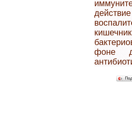
иммунит
действ
воспалит
кишеч
бактерио
фоне д
антибиот
По